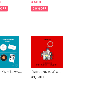
カー(2枚入り)
ステッカーシール
0
¥400
OFF
20%OFF
レイレイ】ステッカ
【NINGENKYOU】ONI
セット)A・B
KOROSHI アクリルキ
0
¥1,500
ーホルダー