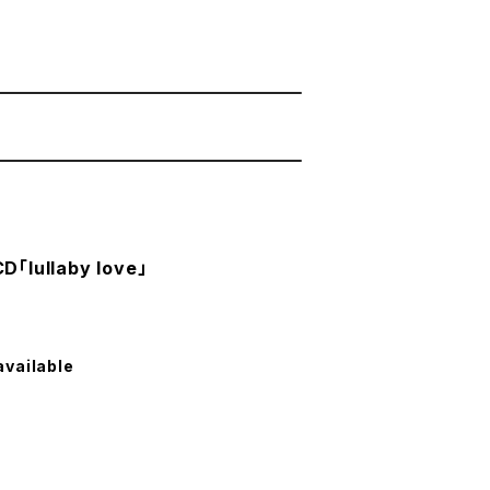
ullaby love」
available
。