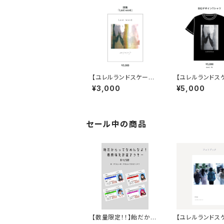
【ユレルランドスケープ】
【ユレルランドス
詩集 「Last word」
BIGデザインTシ
¥3,000
¥5,000
セール中の商品
【数量限定！！】飴だから
【ユレルランドス