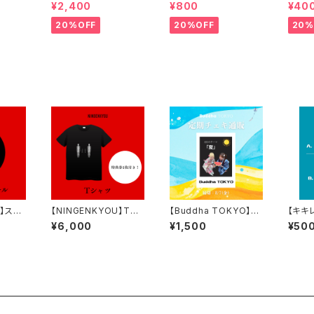
l】Tシャツ
l】Official Rubber Ba
ステッ
¥2,400
¥800
¥40
nd
20%OFF
20%OFF
20%
U】ステ
【NINGENKYOU】Tシ
【Buddha TOKYO】毎
【キキ
ャツ
月定期チェキ通販(8月)
ー(2枚
¥6,000
¥1,500
¥50