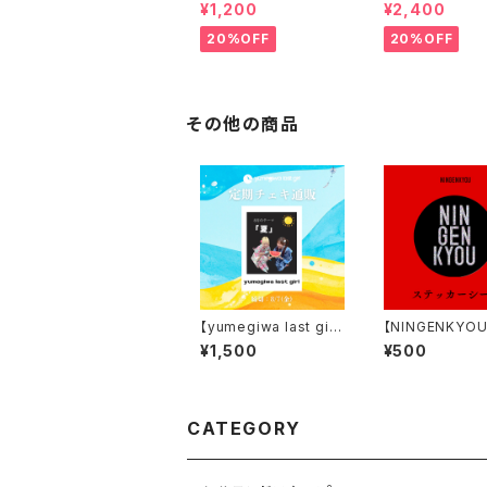
ってなめんなよ！最南端
フォトブック
¥1,200
¥2,400
免許証アクキー
20%OFF
20%OFF
その他の商品
【yumegiwa last gir
【NINGENKYO
l】毎月定期チェキ通販
ッカーシール
¥1,500
¥500
(8月)
CATEGORY