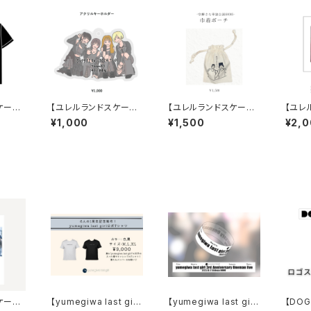
ケープ】
【ユレルランドスケープ】
【ユレルランドスケープ】
【ユレ
ャツ
アクリルキーホルダー
空蝉さな・巾着ポーチ
CD「e
¥1,000
¥1,500
¥2,
ケープ】
【yumegiwa last gir
【yumegiwa last gir
【DO