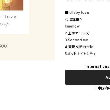
■lullaby love
＜収録曲＞
1.mellow
2.上海ガールズ
3.Second me
4.憂鬱な街の奇跡
5.ミッドナイトシティ
Internationa
Ad
日本国内