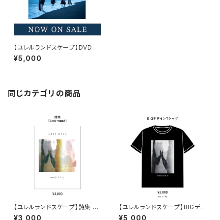
【ユレルランドスケープ】DVD
「ユレルランドスケープ活動休止
¥5,000
前LASTLIVE「from ユレルラン
ドスケープ」」
同じカテゴリの商品
【ユレルランドスケープ】詩集 「L
【ユレルランドスケープ】BIGデ
ast word」
ザインTシャツ
¥3,000
¥5,000