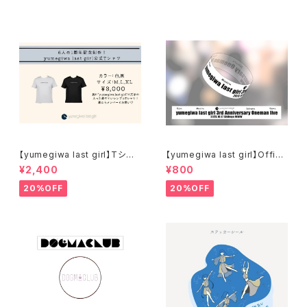
【yumegiwa last girl】Tシャ
【yumegiwa last girl】Offici
ツ
al Rubber Band
¥2,400
¥800
20%OFF
20%OFF