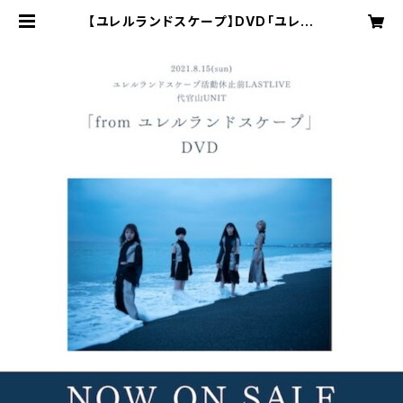
【ユレルランドスケープ】DVD「ユレル
ランドスケープ活動休止前LASTLIV
E「from ユレルランドスケープ」」 | -
最南端トラックスOfficial GoodsS
hop-