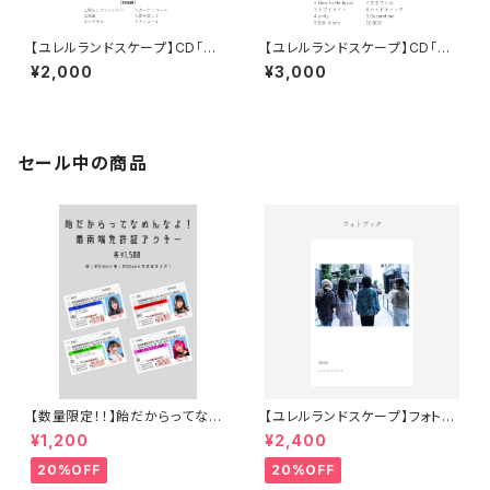
【ユレルランドスケープ】CD「en
【ユレルランドスケープ】CD「M
core」
ASTER PLAN」
¥2,000
¥3,000
セール中の商品
【数量限定！！】飴だからってなめ
【ユレルランドスケープ】フォトブ
んなよ！最南端免許証アクキー
ック
¥1,200
¥2,400
20%OFF
20%OFF