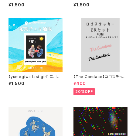
ホルダー
クリルスタンド2026
¥1,500
¥1,500
【yumegiwa last girl】毎月定
【The Candace】ロゴステッカ
期チェキ通販(8月)
ー2枚セット
¥1,500
¥400
20%OFF