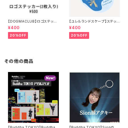
【DOGMACLUB】ロゴステッカ
【ユレルランドスケープ】ステッカ
ー(2枚入り)
ーシール
¥400
¥400
20%OFF
20%OFF
その他の商品
【Buddha TOKYO】Buddha
【Buddha TOKYO】Sionの顔