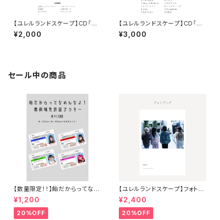
【ユレルランドスケープ】CD「en
【ユレルランドスケープ】CD「M
core」
ASTER PLAN」
¥2,000
¥3,000
セール中の商品
【数量限定！！】飴だからってなめ
【ユレルランドスケープ】フォトブ
んなよ！最南端免許証アクキー
ック
¥1,200
¥2,400
20%OFF
20%OFF