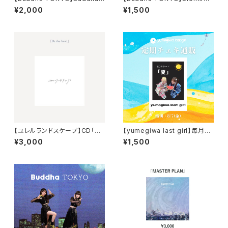
TOKYOアクリルスタンド(ジオ
だけアクキー
¥2,000
¥1,500
ラマ風) 「Buddha TOKYO C
OLLECTION 2026」
【ユレルランドスケープ】CD「Be
【yumegiwa last girl】毎月定
the best.」
期チェキ通販(8月)
¥3,000
¥1,500