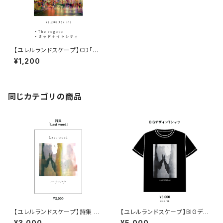
【ユレルランドスケープ】CD「PL
AN-A」
¥1,200
同じカテゴリの商品
【ユレルランドスケープ】詩集 「L
【ユレルランドスケープ】BIGデ
ast word」
ザインTシャツ
¥3,000
¥5,000