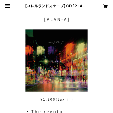
【ユレルランドスケープ】CD「PLAN-
A」 | -最南端トラックスOfficial Go
odsShop-