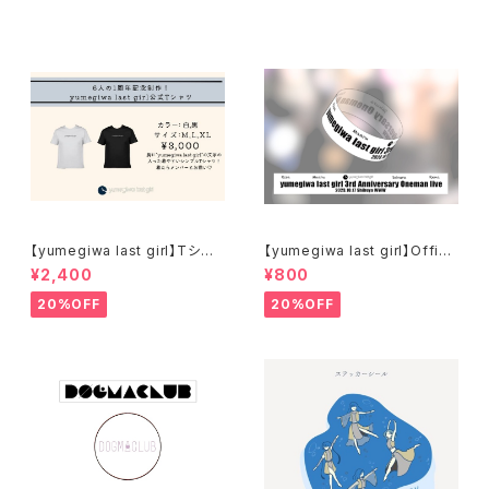
【yumegiwa last girl】Tシャ
【yumegiwa last girl】Offici
ツ
al Rubber Band
¥2,400
¥800
20%OFF
20%OFF