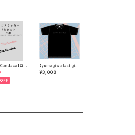
 Candace】ロゴ
【yumegiwa last gir
カー2枚セット
l】ユメギワロゴTシャツ
0
¥3,000
OFF