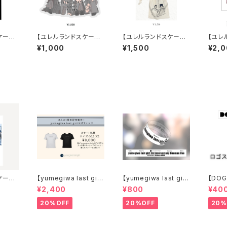
ケープ】
【ユレルランドスケープ】
【ユレルランドスケープ】
【ユレ
ャツ
アクリルキーホルダー
空蝉さな・巾着ポーチ
CD「e
¥1,000
¥1,500
¥2,
ケープ】
【yumegiwa last gir
【yumegiwa last gir
【DO
l】Tシャツ
l】Official Rubber Ba
ステッ
¥2,400
¥800
¥40
nd
20%OFF
20%OFF
20%