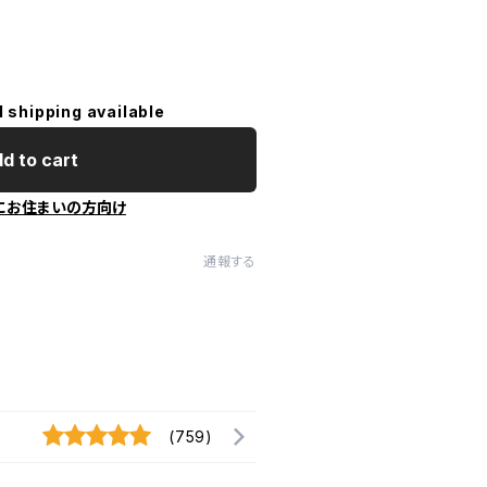
l shipping available
d to cart
にお住まいの方向け
通報する
(759)