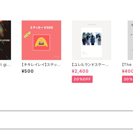
t gir
【キキレイレイ】ステッカ
【ユレルランドスケープ】
【The
」
ーシール
フォトブック
ステッ
¥500
¥2,400
¥40
20%OFF
20%