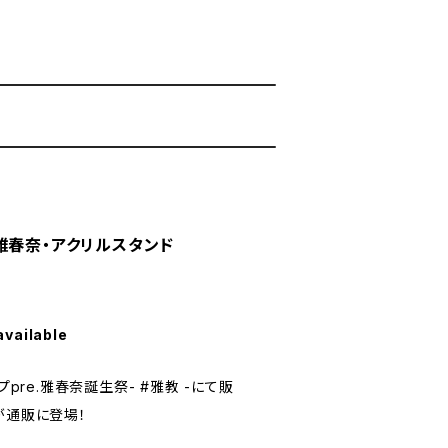
雅春奈・アクリルスタンド
available
プpre.雅春奈誕生祭- #雅教 -にて販
が通販に登場！