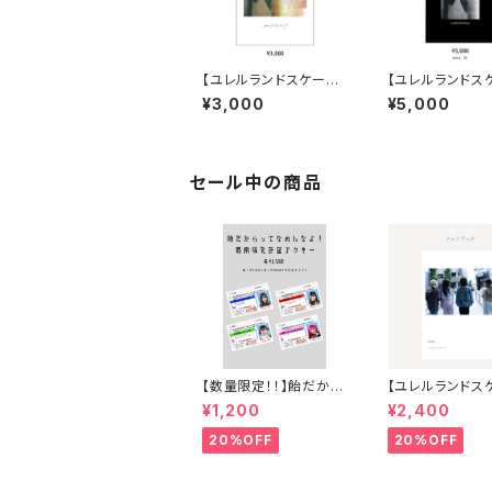
【ユレルランドスケープ】
【ユレルランドス
詩集 「Last word」
BIGデザインTシ
¥3,000
¥5,000
セール中の商品
【数量限定！！】飴だから
【ユレルランドス
ってなめんなよ！最南端
フォトブック
¥1,200
¥2,400
免許証アクキー
20%OFF
20%OFF