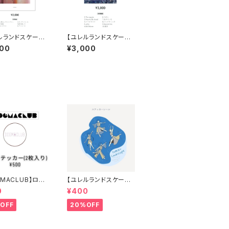
ルランドスケープ】
【ユレルランドスケープ】
ncore」
CD「MASTER PLAN」
000
¥3,000
GMACLUB】ロゴ
【ユレルランドスケープ】
カー(2枚入り)
ステッカーシール
0
¥400
OFF
20%OFF