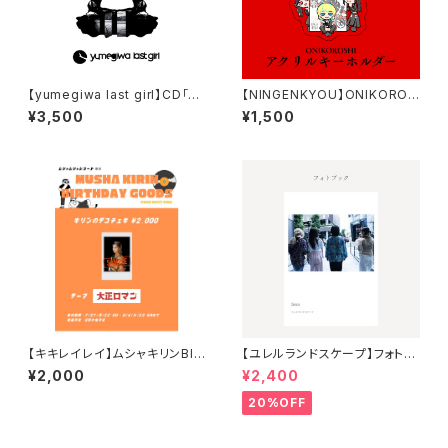
【yumegiwa last girl】CD「N
【NINGENKYOU】ONIKOROS
o joke」
HI アクリルキーホルダー
¥3,500
¥1,500
【キキレイレイ】ムシャキリンBIR
【ユレルランドスケープ】フォトブ
THDAY GOODS「キリンのデコ
ック
¥2,000
¥2,400
チェキ」
20%OFF