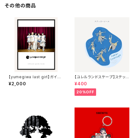
その他の商品
【yumegiwa last girl】ガイド
【ユレルランドスケープ】ステッカ
ブック
ーシール
¥2,000
¥400
20%OFF