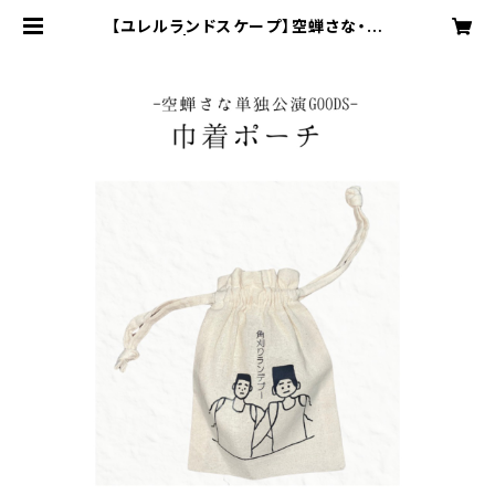
【ユレルランドスケープ】空蝉さな・巾
着ポーチ | -最南端トラックスOffici
al GoodsShop-