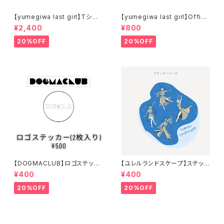
【yumegiwa last girl】Tシャ
【yumegiwa last girl】Offici
ツ
al Rubber Band
¥2,400
¥800
20%OFF
20%OFF
【DOGMACLUB】ロゴステッカ
【ユレルランドスケープ】ステッカ
ー(2枚入り)
ーシール
¥400
¥400
20%OFF
20%OFF