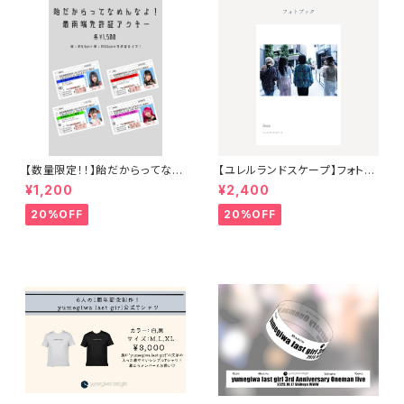
【数量限定！！】飴だからってなめ
【ユレルランドスケープ】フォトブ
んなよ！最南端免許証アクキー
ック
¥1,200
¥2,400
20%OFF
20%OFF