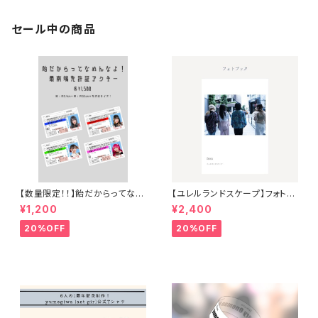
セール中の商品
【数量限定！！】飴だからってなめ
【ユレルランドスケープ】フォトブ
んなよ！最南端免許証アクキー
ック
¥1,200
¥2,400
20%OFF
20%OFF