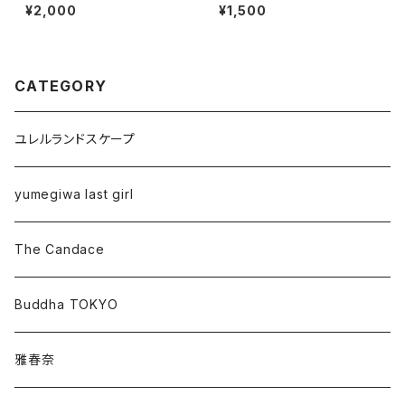
TOKYOアクリルスタンド(ジオ
キ通販(8月)
¥2,000
¥1,500
ラマ風) 「Buddha TOKYO C
OLLECTION 2026」
CATEGORY
ユレルランドスケープ
yumegiwa last girl
The Candace
Buddha TOKYO
雅春奈