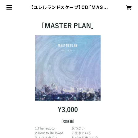
【ユレルランドスケープ】CD「MAST
ER PLAN」 | -最南端トラックスOffi
cial GoodsShop-