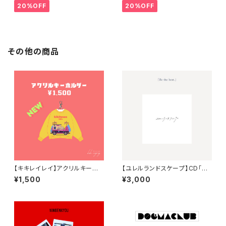
20%OFF
20%OFF
その他の商品
【キキレイレイ】アクリルキーホ
【ユレルランドスケープ】CD「Be
ルダー
the best.」
¥1,500
¥3,000