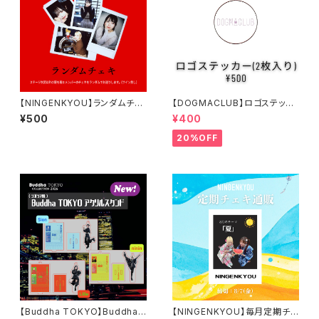
【NINGENKYOU】ランダムチェ
【DOGMACLUB】ロゴステッカ
キ
ー(2枚入り)
¥500
¥400
20%OFF
【Buddha TOKYO】Buddha
【NINGENKYOU】毎月定期チェ