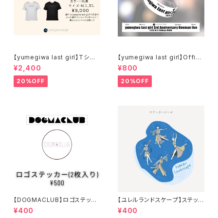
【yumegiwa last girl】Tシャ
【yumegiwa last girl】Offici
ツ
al Rubber Band
¥2,400
¥800
20%OFF
20%OFF
【DOGMACLUB】ロゴステッカ
【ユレルランドスケープ】ステッカ
ー(2枚入り)
ーシール
¥400
¥400