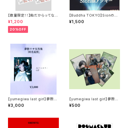
【数量限定！！】飴だからってなめ
【Buddha TOKYO】Sionの顔
んなよ！最南端免許証アクキー
だけアクキー
¥1,200
¥1,500
20%OFF
【yumegiwa last girl】夢際リ
【yumegiwa last girl】夢際リ
サ写真集「回光返照」
サランダムトレーディングカード
¥3,000
¥500