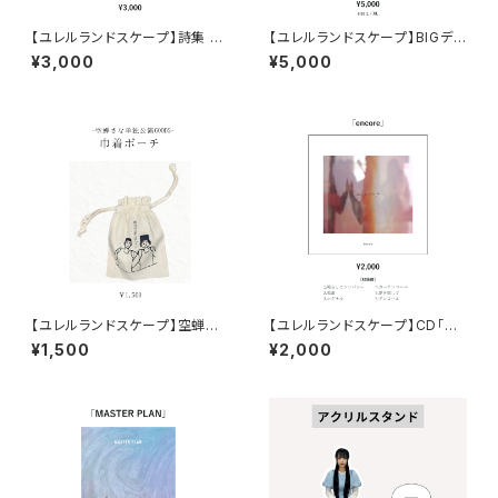
【ユレルランドスケープ】詩集 「L
【ユレルランドスケープ】BIGデ
ast word」
ザインTシャツ
¥3,000
¥5,000
【ユレルランドスケープ】空蝉さ
【ユレルランドスケープ】CD「en
な・巾着ポーチ
core」
¥1,500
¥2,000