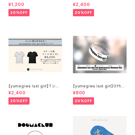
んなよ！最南端免許証アクキー
ック
¥1,200
¥2,400
20%OFF
20%OFF
【yumegiwa last girl】Tシャ
【yumegiwa last girl】Offici
ツ
al Rubber Band
¥2,400
¥800
20%OFF
20%OFF