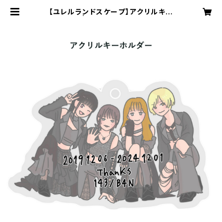
【ユレルランドスケープ】アクリルキー
ホルダー | -最南端トラックスOffici
al GoodsShop-