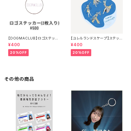
【DOGMACLUB】ロゴステッカ
【ユレルランドスケープ】ステッカ
ー(2枚入り)
ーシール
¥400
¥400
20%OFF
20%OFF
その他の商品